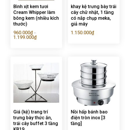
Bình xịt kem tươi
khay kệ trưng bày trái
Cream Whipper làm
cây chữ nhật, 1 tầng
bông kem (nhiều kích
có nắp chụp meka,
thước)
giả mây
960.000
₫
1.150.000
₫
–
1.199.000
₫
Giá (kệ) trang trí
Nồi hấp bánh bao
trưng bày thức ăn,
điện tròn inox [3
trái cây buffet 3 tầng
tầng]
KB19