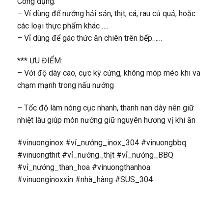
Công dụng:
– Vỉ dùng để nướng hải sản, thịt, cá, rau củ quả, hoặc
các loại thực phẩm khác ….
– Vỉ dùng để gác thức ăn chiên trên bếp……
*** ƯU ĐIỂM:
– Với độ dày cao, cực kỳ cứng, không móp méo khi va
chạm mạnh trong nấu nướng
– Tốc độ làm nóng cục nhanh, thanh nan dày nên giữ
nhiệt lâu giúp món nướng giữ nguyên hương vị khi ăn
#vinuonginox #vỉ_nướng_inox_304 #vinuongbbq
#vinuongthit #vỉ_nướng_thịt #vỉ_nướng_BBQ
#vỉ_nướng_than_hoa #vinuongthanhoa
#vinuonginoxxin #nhà_hàng #SUS_304