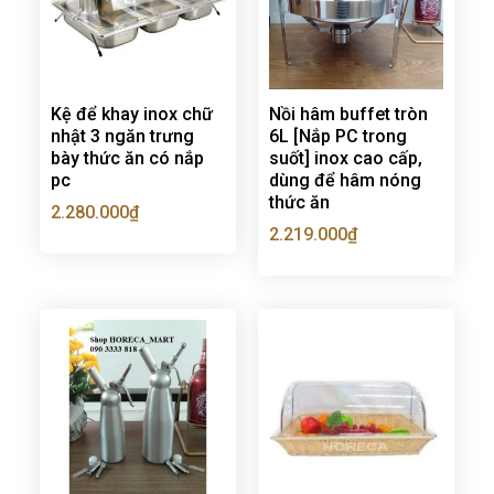
Kệ để khay inox chữ
Nồi hâm buffet tròn
nhật 3 ngăn trưng
6L [Nắp PC trong
bày thức ăn có nắp
suốt] inox cao cấp,
pc
dùng để hâm nóng
thức ăn
2.280.000
₫
2.219.000
₫