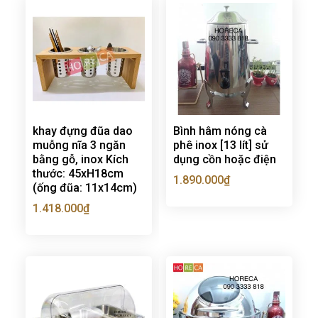
khay đựng đũa dao
Bình hâm nóng cà
muỗng nĩa 3 ngăn
phê inox [13 lít] sử
bằng gỗ, inox Kích
dụng cồn hoặc điện
thước: 45xH18cm
1.890.000
₫
(ống đũa: 11x14cm)
1.418.000
₫