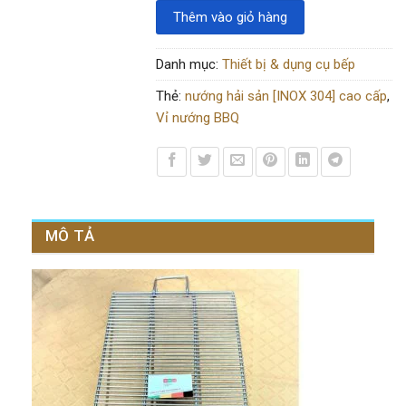
Thêm vào giỏ hàng
Danh mục:
Thiết bị & dụng cụ bếp
Thẻ:
nướng hải sản [INOX 304] cao cấp
,
Vỉ nướng BBQ
MÔ TẢ