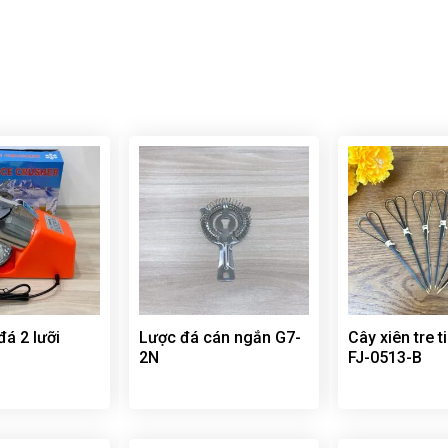
á 2 lưỡi
Lược đá cán ngắn G7-
Cây xiên tre 
2N
FJ-0513-B