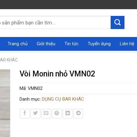
Trang chủ
Giới thiệu
Tin tức
Tuyển dụng
Liên hệ
BAR KHÁC
Vòi Monin nhỏ VMN02
Mã:
VMN02
Danh mục:
DỤNG CỤ BAR KHÁC