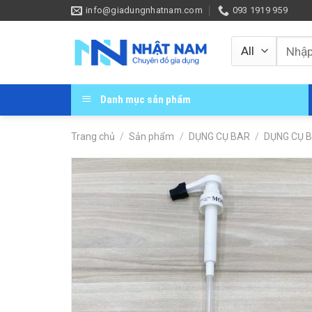
Skip
info@giadungnhatnam.com
093 1919 959
to
content
Tìm
kiếm:
Danh mục sản phẩm
Trang chủ
/
Sản phẩm
/
DỤNG CỤ BAR
/
DỤNG CỤ 