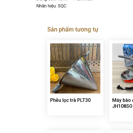
Nhãn hiệu: SQC
Sản phẩm tương tự
Phễu lọc trà PLT30
Máy bào đ
JH108SO