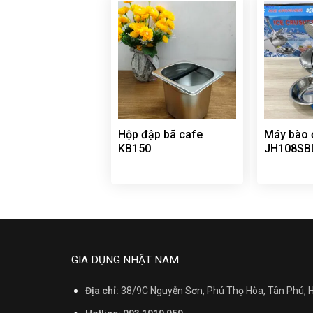
Hộp đập bã cafe
Máy bào đ
KB150
JH108SB
GIA DỤNG NHẬT NAM
Địa chỉ:
38/9C Nguyễn Sơn, Phú Thọ Hòa, Tân Phú,