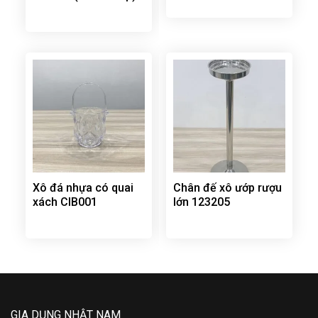
Xô đá nhựa có quai
Chân đế xô ướp rượu
xách CIB001
lớn 123205
GIA DỤNG NHẬT NAM