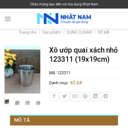
Skip
Chào mừng bạn đến với Gia dụng Nhật Nam
to
content
Trang chủ
/
Sản phẩm
/
DỤNG CỤ BAR
/
XÔ ĐÁ
Xô ướp quai xách nhỏ
123311 (19x19cm)
Mã:
123311
Danh mục:
XÔ ĐÁ
MÔ TẢ