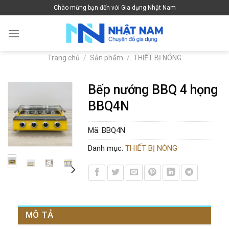
Skip
Chào mừng bạn đến với Gia dụng Nhật Nam
to
content
Trang chủ
/
Sản phẩm
/
THIẾT BỊ NÓNG
Bếp nướng BBQ 4 họng
BBQ4N
Mã:
BBQ4N
Danh mục:
THIẾT BỊ NÓNG
MÔ TẢ