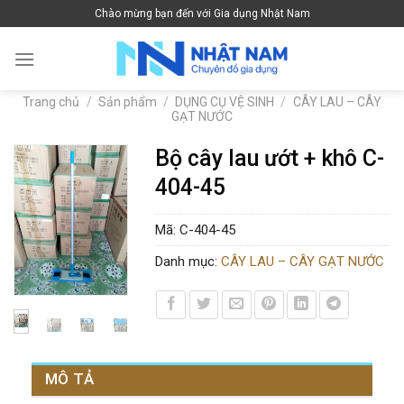
Skip
Chào mừng bạn đến với Gia dụng Nhật Nam
to
content
Trang chủ
/
Sản phẩm
/
DỤNG CỤ VỆ SINH
/
CÂY LAU – CÂY
GẠT NƯỚC
Bộ cây lau ướt + khô C-
404-45
Mã:
C-404-45
Danh mục:
CÂY LAU – CÂY GẠT NƯỚC
MÔ TẢ