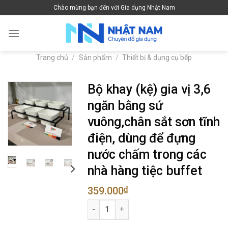
Skip
Chào mừng bạn đến với Gia dụng Nhật Nam
to
content
Trang chủ
/
Sản phẩm
/
Thiết bị & dụng cụ bếp
Bộ khay (kệ) gia vị 3,6
ngăn bằng sứ
vuông,chân sắt sơn tĩnh
điện, dùng để đựng
nước chấm trong các
nhà hàng tiệc buffet
359.000
₫
Bộ khay (kệ) gia vị 3,6 ngăn bằng sứ vuô