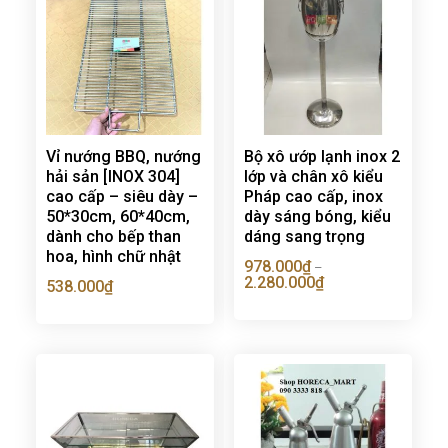
Vỉ nướng BBQ, nướng
Bộ xô ướp lạnh inox 2
hải sản [INOX 304]
lớp và chân xô kiểu
cao cấp – siêu dày –
Pháp cao cấp, inox
50*30cm, 60*40cm,
dày sáng bóng, kiểu
dành cho bếp than
dáng sang trọng
hoa, hình chữ nhật
978.000
₫
–
2.280.000
₫
538.000
₫