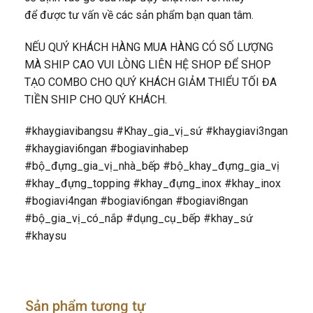
để được tư vấn về các sản phẩm bạn quan tâm.
NẾU QUÝ KHÁCH HÀNG MUA HÀNG CÓ SỐ LƯỢNG
MÀ SHIP CAO VUI LÒNG LIÊN HỆ SHOP ĐỂ SHOP
TẠO COMBO CHO QUÝ KHÁCH GIẢM THIỂU TỐI ĐA
TIỀN SHIP CHO QUÝ KHÁCH.
#khaygiavibangsu #Khay_gia_vị_sứ #khaygiavi3ngan
#khaygiavi6ngan #bogiavinhabep
#bộ_đựng_gia_vị_nhà_bếp #bộ_khay_đựng_gia_vị
#khay_đựng_topping #khay_đựng_inox #khay_inox
#bogiavi4ngan #bogiavi6ngan #bogiavi8ngan
#bộ_gia_vị_có_nắp #dụng_cụ_bếp #khay_sứ
#khaysu
Sản phẩm tương tự