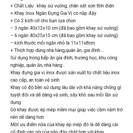
+ Chất Liệu : khay sứ vuông, chân sắt sơn tĩnh điện
+ Khay Inox Ngăn Đựng Gia Vị có nắp đậy
+ Có 2 kích cỡ cho bạn lựa chọn
– 3 ngăn 40x12x10 cm (đã bao gồm khay sứ vuông)
– 6 ngăn 40x25x15 cm (đã bao gồm khay sứ vuông)
– kích thước mỗi ngăn nhỏ là 11x11x8cm
+ Thích hợp dùng nhà hàng,quán ăn, gia đình….
Sử dụng trong bếp ăn gia đình, trường học, khu công
nghiệp, quán ăn, nhà hàng…
Khay đựng gia vị inox được sản xuất từ chất liệu inox
cao cấp, an toàn vệ sinh.
Khay có độ bền sử dụng lâu dài với khả năng chống gỉ
tuyệt đối và dễ dàng vệ sinh, sấy khô sau mỗi lần sử
dụng.
Gờ khay được ép mép mềm mại giúp việc cầm nắm trở
nên dễ dàng hơn
Một ưu điểm nữa của khay ép mép đó là dễ dàng cài
cố định vào gờ của nắp đậy chặt hơn với khay