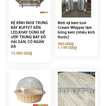
KỆ KÍNH INOX TRƯNG
Bình xịt kem tươi
BÀY BUFFET ĐÈN
Cream Whipper làm
LED,KHAY DÙNG ĐỂ
bông kem (nhiều kích
ƯỚP TRƯNG BÀY ĐỒ
thước)
HẢI SẢN, CÓ NGĂN
960.000
₫
–
ĐÁ
1.199.000
₫
15.900.000
₫