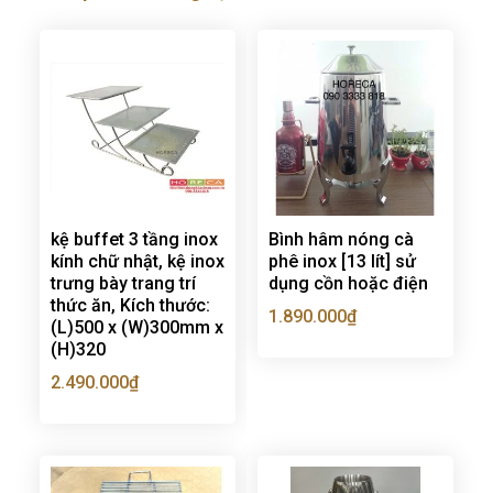
kệ buffet 3 tầng inox
Bình hâm nóng cà
kính chữ nhật, kệ inox
phê inox [13 lít] sử
trưng bày trang trí
dụng cồn hoặc điện
thức ăn, Kích thước:
1.890.000
₫
(L)500 x (W)300mm x
(H)320
2.490.000
₫