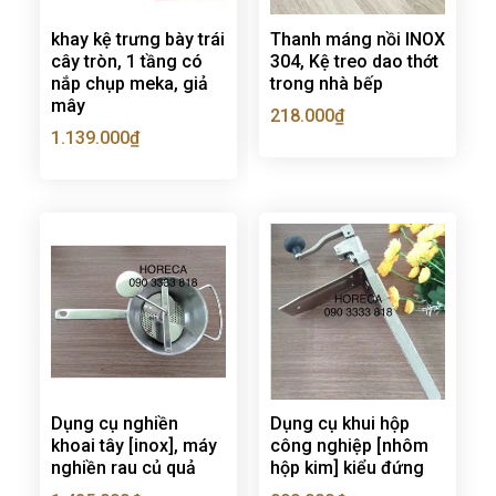
khay kệ trưng bày trái
Thanh máng nồi INOX
cây tròn, 1 tầng có
304, Kệ treo dao thớt
nắp chụp meka, giả
trong nhà bếp
mây
218.000
₫
1.139.000
₫
Dụng cụ nghiền
Dụng cụ khui hộp
khoai tây [inox], máy
công nghiệp [nhôm
nghiền rau củ quả
hộp kim] kiểu đứng