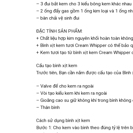
– 3 đui bắt kem cho 3 kiểu bông kem khác nhau
– 2 ống đẩy gas gồm 1 ống kim loại và 1 ống n
– bàn chải vệ sinh đui
ĐẶC TÍNH SẢN PHẨM:
+ Chất liệu hợp kim nguyên khối hoàn toàn khô
+ Bình xịt kem tươi Cream Whipper có thể bảo qu
+ Kem tươi tạo từ bình xịt kem Cream Whipper 
Cấu tạo bình xịt kem
Trước tiên, Bạn cần nắm được cấu tạo của Bình 
– Valve để cho kem ra ngoài
– Vòi tạo kiểu kem khi kem ra ngoài
– Gioăng cao su giữ không khí trong bình không 
– Thân bình
Cách sử dụng bình xịt kem
Bước 1: Cho kem vào bình theo đúng tỷ lệ trên