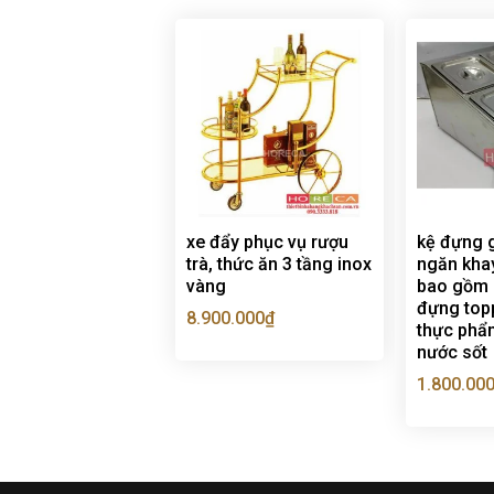
xe đẩy phục vụ rượu
kệ đựng g
trà, thức ăn 3 tầng inox
ngăn kha
vàng
bao gồm 
đựng topp
8.900.000
₫
thực phẩm
nước sốt
1.800.00