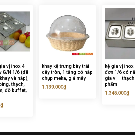
ia vị inox 4
khay kệ trưng bày trái
kệ gia vị inox
y G/N 1/6 (đã
cây tròn, 1 tầng có nắp
đơn 1/6 có n
khay và nắp),
chụp meka, giả mây
gia vị – thạch
ing, thạch,
phẩm
1.139.000
₫
, đồ buffet,
1.348.000
₫
0
₫