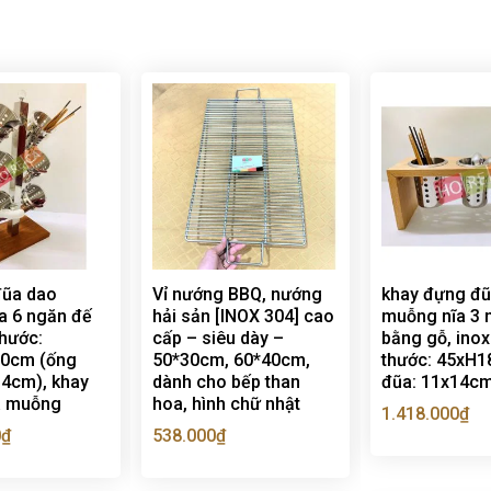
đũa dao
Vỉ nướng BBQ, nướng
khay đựng đũ
a 6 ngăn đế
hải sản [INOX 304] cao
muỗng nĩa 3 
thước:
cấp – siêu dày –
bằng gỗ, inox
0cm (ống
50*30cm, 60*40cm,
thước: 45xH1
14cm), khay
dành cho bếp than
đũa: 11x14c
a muỗng
hoa, hình chữ nhật
1.418.000
₫
0
₫
538.000
₫