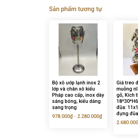
Sản phẩm tương tự
Bộ xô ướp lạnh inox 2
Giá treo 
lớp và chân xô kiểu
muỗng nĩ
Pháp cao cấp, inox dày
gỗ, Kích 
sáng bóng, kiểu dáng
18*30*H6
sang trọng
đũa: 11x
đựng đũ
978.000
₫
2.280.000
₫
–
2.680.00