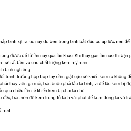
p bình xịt ra lúc này do bên trong bình bắt đầu có áp lực, nên để 
ng được để từ lần này qua lần khác. Khi thay gas lần nào thì bạn p
ẩm sẽ rất bền và cho chất lượng kem mỹ mãn.
nh bình nghiêng.
đối tránh trường hợp bóp tay cầm giật cục sẽ khiến kem ra không đ
hải thay viên ga mới, bạn buộc phải lắc lại bình, vì để lâu kem bị đ
quá nhiều lần sẽ khiến kem bị chai lại nhé.
ắc đều, bạn nên để kem trong tủ lạnh vài phút để kem đông lại và trán
ủ mát.