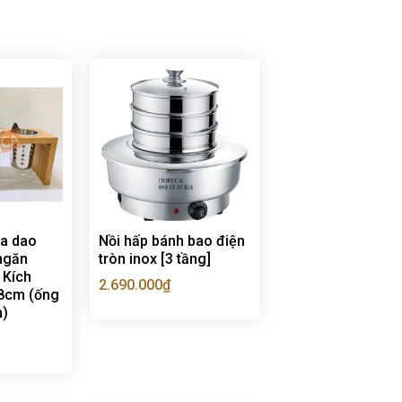
a dao
Nồi hấp bánh bao điện
ngăn
tròn inox [3 tầng]
 Kích
2.690.000
₫
8cm (ống
m)