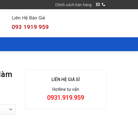
Chính sách bán hàng
Liên Hệ Báo Giá
093 1919 959
 làm
LIÊN HỆ GIÁ SỈ
Hotline tư vấn
0931.919.959
hước) số lượng