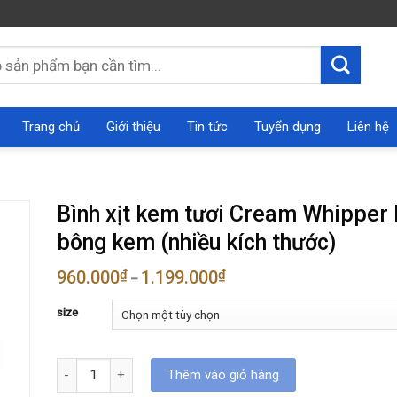
Trang chủ
Giới thiệu
Tin tức
Tuyển dụng
Liên hệ
Bình xịt kem tươi Cream Whipper
bông kem (nhiều kích thước)
960.000
₫
1.199.000
₫
–
size
Bình xịt kem tươi Cream Whipper làm bông kem (nhiều kích t
Thêm vào giỏ hàng