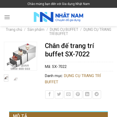
Skip
Chào mừng bạn đến với Gia dụng Nhật Nam
to
content
Trang chủ
/
Sản phẩm
/
DỤNG CỤ BUFFET
/
DỤNG CỤ TRANG
TRÍ BUFFET
Chân đế trang trí
buffet SX-7022
Mã:
SX-7022
Danh mục:
DỤNG CỤ TRANG TRÍ
BUFFET
MÔ TẢ