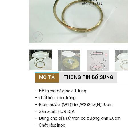
MÔ TẢ
THÔNG TIN BỔ SUNG
– Kệ trưng bày inox 1 tầng
– chất liệu: inox trắng
– Kích thước: (W1)16x(W2)21x(H)20cm
– Sản xuất: HORECA
– Dùng cho dĩa sứ tròn có đường kính 26cm
– Chất liệu: inox