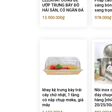
LED,KHAY DÙNG ĐỂ
Pháp cao 
ƯỚP TRƯNG BÀY ĐỒ
sáng bón
HẢI SẢN, CÓ NGĂN ĐÁ
sang trọ
15.900.000
₫
978.000
₫
khay kệ trưng bày trái
Nồi inox 
cây chữ nhật, 1 tầng
đáy chuy
có nắp chụp meka, giả
hàng [nhi
mây
20/25/30