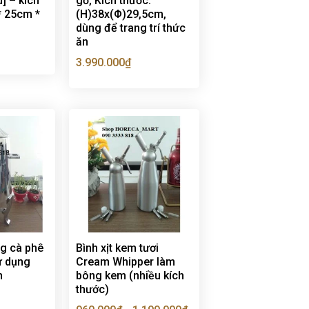
] – kích
gỗ, Kích thước:
* 25cm *
(H)38x(Φ)29,5cm,
dùng để trang trí thức
ăn
3.990.000
₫
g cà phê
Bình xịt kem tươi
sử dụng
Cream Whipper làm
n
bông kem (nhiều kích
thước)