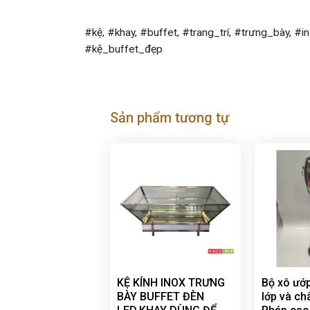
#kệ, #khay, #buffet, #trang_trí, #trưng_bày, #i
#kệ_buffet_đẹp
Sản phẩm tương tự
KỆ KÍNH INOX TRƯNG
Bộ xô ướp
BÀY BUFFET ĐÈN
lớp và ch