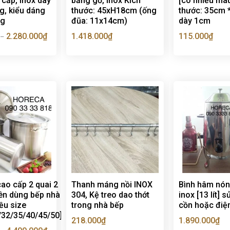
cấp, inox dày
bằng gỗ, inox Kích
[có nhiều màu
g, kiểu dáng
thước: 45xH18cm (ống
thước: 35cm 
ng
đũa: 11x14cm)
dày 1cm
2.280.000
₫
1.418.000
₫
115.000
₫
–
cao cấp 2 quai 2
Thanh máng nồi INOX
Bình hâm nón
ên dùng bếp nhà
304, Kệ treo dao thớt
inox [13 lít] 
ều size
trong nhà bếp
cồn hoặc điệ
/32/35/40/45/50]
218.000
₫
1.890.000
₫