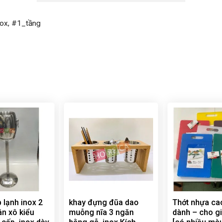
nox, #1_tầng
 lạnh inox 2
khay đựng đũa dao
Thớt nhựa ca
ân xô kiểu
muỗng nĩa 3 ngăn
dành – cho gi