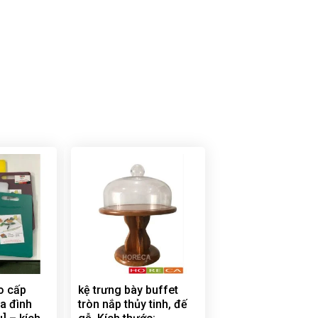
o cấp
kệ trưng bày buffet
a đình
tròn nắp thủy tinh, đế