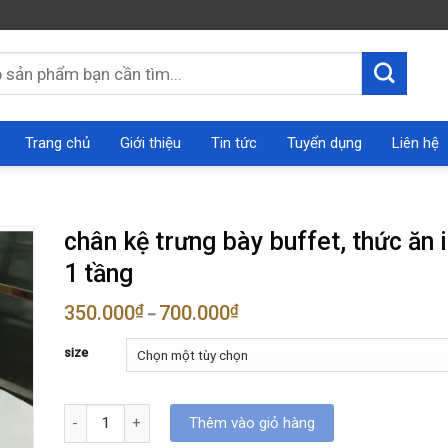
Trang chủ
Giới thiệu
Tin tức
Tuyển dụng
Liên hệ
chân kệ trưng bày buffet, thức ăn 
1 tầng
350.000
₫
700.000
₫
–
size
chân kệ trưng bày buffet, thức ăn inox 1 tầng số lượng
Thêm vào giỏ hàng