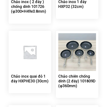
Chảo inox ( 2 đáy )
Chảo inox 1 đáy
chống dính 101726
HXP32 (32cm)
(φ300×H49x0.8mm)
Chảo inox quai đỏ 1
Chảo chiên chống
đáy HXPHE30 (30cm)
dính (2 đáy) 101809D
(φ360mm)