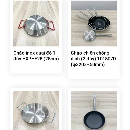
Chảo inox quai đỏ 1
Chảo chiên chống
đáy HXPHE28 (28cm)
dính (2 đáy) 101807D
(φ320×H50mm)