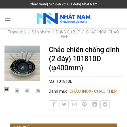
Skip
Chào mừng bạn đến với Gia dụng Nhật Nam
to
content
Trang chủ
/
Sản phẩm
/
DỤNG CỤ BẾP
/
CHẢO INOX- CHẢO
THÉP
Chảo chiên chống dính
(2 đáy) 101810D
(φ400mm)
Mã:
101810D
Danh mục:
CHẢO INOX- CHẢO THÉP