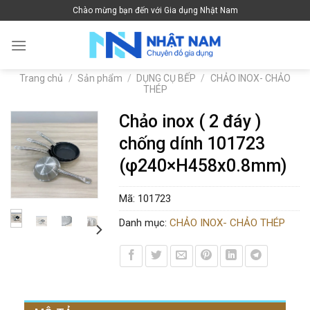
Skip
Chào mừng bạn đến với Gia dụng Nhật Nam
to
content
Trang chủ
/
Sản phẩm
/
DỤNG CỤ BẾP
/
CHẢO INOX- CHẢO
THÉP
Chảo inox ( 2 đáy )
chống dính 101723
(φ240×H458x0.8mm)
Mã:
101723
Danh mục:
CHẢO INOX- CHẢO THÉP