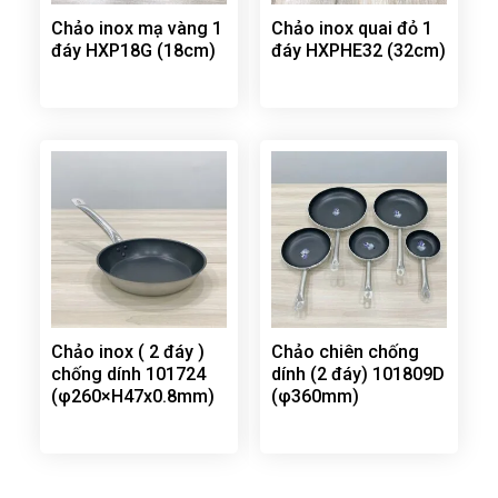
Chảo inox mạ vàng 1
Chảo inox quai đỏ 1
đáy HXP18G (18cm)
đáy HXPHE32 (32cm)
Chảo inox ( 2 đáy )
Chảo chiên chống
chống dính 101724
dính (2 đáy) 101809D
(φ260×H47x0.8mm)
(φ360mm)