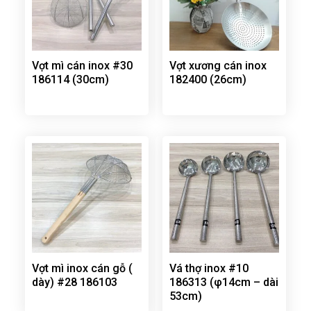
Vợt mì cán inox #30
Vợt xương cán inox
186114 (30cm)
182400 (26cm)
Vợt mì inox cán gỗ (
Vá thợ inox #10
dày) #28 186103
186313 (φ14cm – dài
53cm)