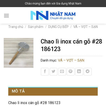
Skip
Chào mừng bạn đến với Gia dụng Nhật Nam
to
content
Trang chủ
/
Sản phẩm
/
DỤNG CỤ BẾP
/
VÁ – VỢT – SẠN
Chao lì inox cán gỗ #28
186123
Danh mục:
VÁ – VỢT – SẠN
MÔ TẢ
Chao lì inox cán gỗ #28 186123