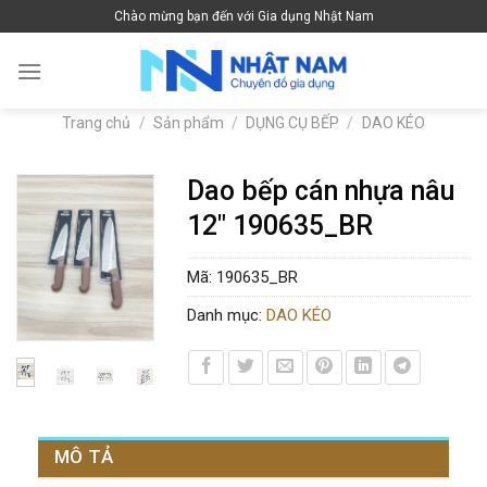
Skip
Chào mừng bạn đến với Gia dụng Nhật Nam
to
content
Trang chủ
/
Sản phẩm
/
DỤNG CỤ BẾP
/
DAO KÉO
Dao bếp cán nhựa nâu
12″ 190635_BR
Mã:
190635_BR
Danh mục:
DAO KÉO
MÔ TẢ