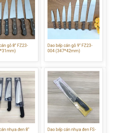
cán gỗ 8” FZ23-
Dao bếp cán gỗ 9” FZ23-
0*31mm)
004 (347*42mm)
cán nhựa đen 8″
Dao bếp cán nhựa đen FS-