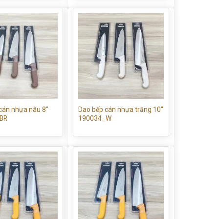
cán nhựa nâu 8″
Dao bếp cán nhựa trắng 10″
BR
190034_W