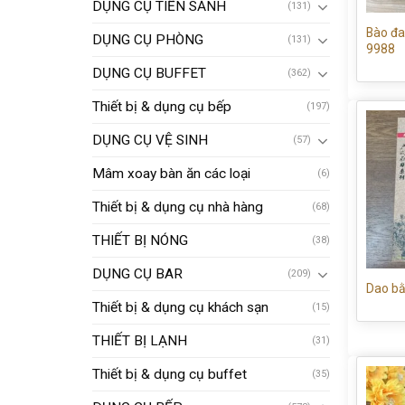
DỤNG CỤ TIỀN SẢNH
(131)
Bào đa 
DỤNG CỤ PHÒNG
(131)
9988
DỤNG CỤ BUFFET
(362)
Thiết bị & dụng cụ bếp
(197)
DỤNG CỤ VỆ SINH
(57)
Mâm xoay bàn ăn các loại
(6)
Thiết bị & dụng cụ nhà hàng
(68)
THIẾT BỊ NÓNG
(38)
DỤNG CỤ BAR
(209)
Dao bằ
Thiết bị & dụng cụ khách sạn
(15)
THIẾT BỊ LẠNH
(31)
Thiết bị & dụng cụ buffet
(35)