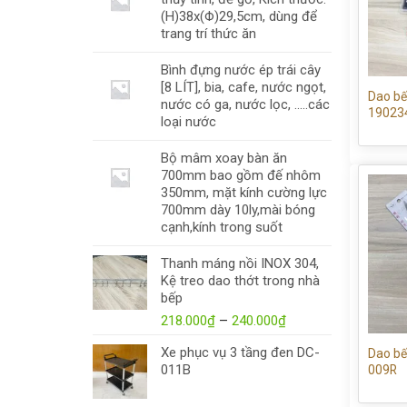
(H)38x(Φ)29,5cm, dùng để
trang trí thức ăn
Bình đựng nước ép trái cây
[8 LÍT], bia, cafe, nước ngọt,
Dao bế
nước có ga, nước lọc, .....các
19023
loại nước
Bộ mâm xoay bàn ăn
700mm bao gồm đế nhôm
350mm, mặt kính cường lực
700mm dày 10ly,mài bóng
cạnh,kính trong suốt
Thanh máng nồi INOX 304,
Kệ treo dao thớt trong nhà
bếp
218.000
₫
–
240.000
₫
Xe phục vụ 3 tầng đen DC-
Dao bế
011B
009R