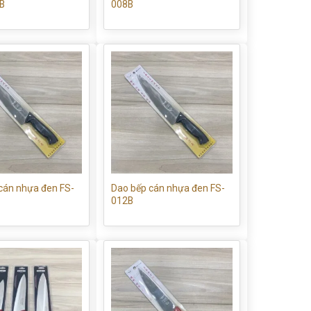
B
008B
cán nhựa đen FS-
Dao bếp cán nhựa đen FS-
012B