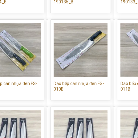
4_B
190135_B
190133_
p cán nhựa đen FS-
Dao bếp cán nhựa đen FS-
Dao bếp 
010B
011B