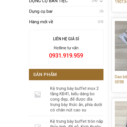
DỤNG CỤ BÀN TIỆC
(36)
19013
Dụng cụ bar
(5)
Hàng mới về
(25)
LIÊN HỆ GIÁ SỈ
Hotline tư vấn
0931.919.959
SẢN PHẨM
Dao bế
009B
Kệ trưng bày buffet inox 2
tầng KB41, kiểu dáng bo
cong đẹp, để được dĩa
trưng bày thức ăn, phía dưới
có chân nút cao su
Kệ trưng bày buffet tròn nắp
thủy tinh, đế gỗ, Kích thước: