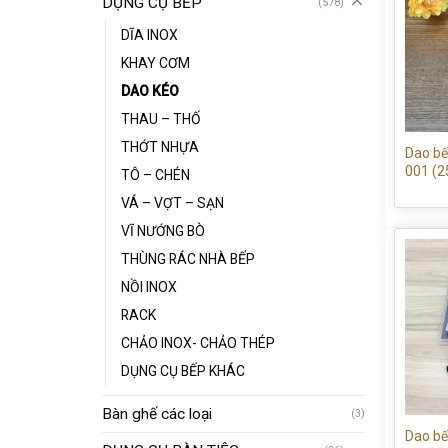
DỤNG CỤ BẾP
(578)
DĨA INOX
KHAY CƠM
DAO KÉO
THAU – THỐ
THỚT NHỰA
Dao bế
001 (
TÔ – CHÉN
VÁ – VỢT – SẠN
VĨ NƯỚNG BÒ
THÙNG RÁC NHÀ BẾP
NỒI INOX
RACK
CHẢO INOX- CHẢO THÉP
DỤNG CỤ BẾP KHÁC
Bàn ghế các loại
(3)
Dao bế