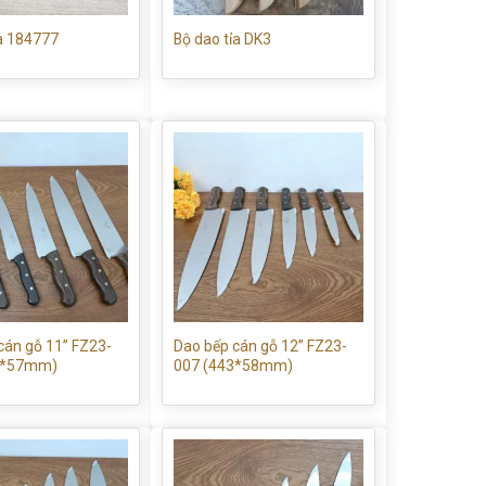
a 184777
Bộ dao tỉa DK3
cán gỗ 11” FZ23-
Dao bếp cán gỗ 12” FZ23-
4*57mm)
007 (443*58mm)