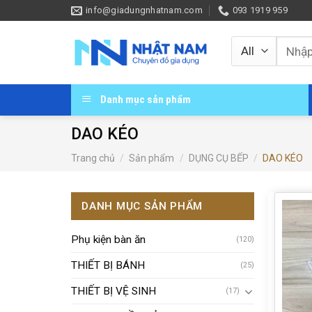
Skip
info@giadungnhatnam.com
093 1919 959
to
content
Tìm
kiếm:
Danh mục sản phẩm
DAO KÉO
Trang chủ
/
Sản phẩm
/
DỤNG CỤ BẾP
/
DAO KÉO
DANH MỤC SẢN PHẨM
Phụ kiện bàn ăn
(120)
THIẾT BỊ BÁNH
(25)
THIẾT BỊ VỆ SINH
(17)