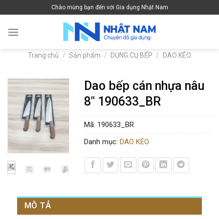
Skip
Chào mừng bạn đến với Gia dụng Nhật Nam
to
content
Trang chủ
/
Sản phẩm
/
DỤNG CỤ BẾP
/
DAO KÉO
Dao bếp cán nhựa nâu
8″ 190633_BR
Mã:
190633_BR
Danh mục:
DAO KÉO
MÔ TẢ