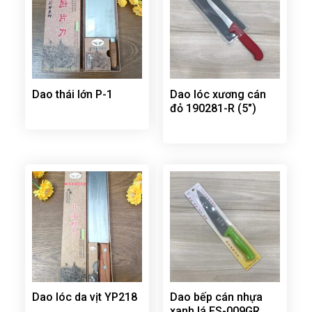
Dao thái lớn P-1
Dao lóc xương cán
đỏ 190281-R (5″)
Dao lóc da vịt YP218
Dao bếp cán nhựa
xanh lá FS-009GR