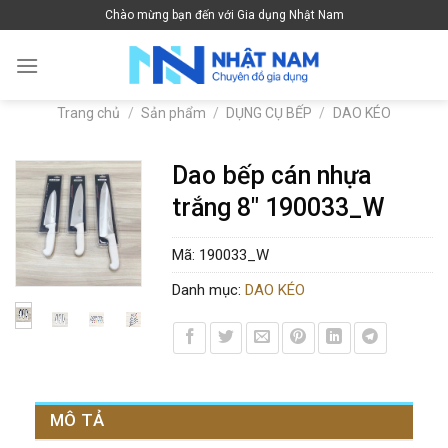
Skip
Chào mừng bạn đến với Gia dụng Nhật Nam
to
content
Trang chủ
/
Sản phẩm
/
DỤNG CỤ BẾP
/
DAO KÉO
Dao bếp cán nhựa
trắng 8″ 190033_W
Mã:
190033_W
Danh mục:
DAO KÉO
MÔ TẢ