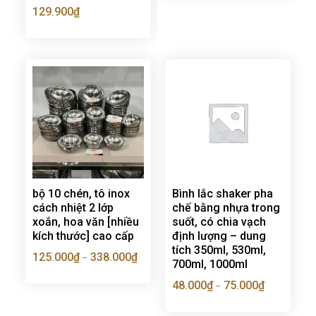
129.900
₫
bộ 10 chén, tô inox
Bình lắc shaker pha
cách nhiệt 2 lớp
chế bằng nhựa trong
xoắn, hoa văn [nhiều
suốt, có chia vạch
kích thước] cao cấp
định lượng – dung
tích 350ml, 530ml,
125.000
₫
338.000
₫
–
700ml, 1000ml
48.000
₫
75.000
₫
–