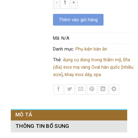
Thêm vào giỏ hàng
Mã:
N/A
Danh mục:
Phụ kiện bàn ăn
Thẻ:
dụng cụ dùng trong thẩm mỹ
,
Đĩa
(dĩa) inox mạ vàng Oval hàn quốc [nhiều
size]
,
khay inox dày
,
spa
MÔ TẢ
THÔNG TIN BỔ SUNG