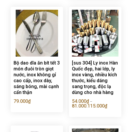
Bộ dao dĩa ăn bít tết 3
[sus 304] Ly inox Hàn
món đuôi tròn giọt
Quốc đẹp, hai lớp, ly
nước, inox không gỉ
inox vàng, nhiều kích
cao cấp, inox dày,
thước, kiểu dáng
sáng bóng, mài cạnh
sang trọng, độc lạ
cẩn thận
dùng cho nhà hàng
79.000
₫
54.000
₫
–
81.000.115.000
₫