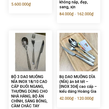
không nắp, đẹp,
5.600.000
₫
sang, xịn
84.000
₫
162.000
₫
–
BỘ 3 DAO MUỖNG
Bộ DAO MUỖNG DĨA
NĨA INOX 18/10 CAO
(NĨA) ăn bít tết –
CẤP ĐUÔI NGANG,
[INOX 304] cao cấp –
THƯỜNG DÙNG CHO
kiểu dáng Hoàng Gia
NHÀ HÀNG, BỘ ĂN
42.000
₫
120.000
₫
–
CHÍNH, SÁNG BÓNG,
CẦM CHẮC TAY