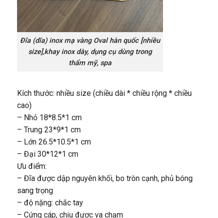
Đĩa (dĩa) inox mạ vàng Oval hàn quốc [nhiều
size],khay inox dày, dụng cụ dùng trong
thẩm mỹ, spa
Kích thước: nhiều size (chiều dài * chiều rộng * chiều
cao)
– Nhỏ 18*8.5*1 cm
– Trung 23*9*1 cm
– Lớn 26.5*10.5*1 cm
– Đại 30*12*1 cm
Ưu điểm:
– Đĩa được dập nguyên khối, bo tròn cạnh, phủ bóng
sang trọng
– độ nặng: chắc tay
– Cứng cáp, chịu được va chạm