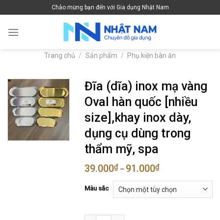
Skip
Chào mừng bạn đến với Gia dụng Nhật Nam
to
content
Trang chủ
/
Sản phẩm
/
Phụ kiện bàn ăn
Đĩa (dĩa) inox mạ vàng
Oval hàn quốc [nhiều
size],khay inox dày,
dụng cụ dùng trong
thẩm mỹ, spa
39.000
₫
91.000
₫
–
Màu sắc
Đĩa (dĩa) inox mạ vàng Oval hàn quốc [nh