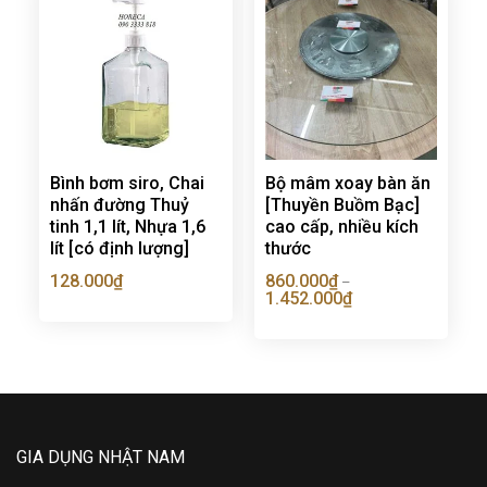
Bình bơm siro, Chai
Bộ mâm xoay bàn ăn
nhấn đường Thuỷ
[Thuyền Buồm Bạc]
tinh 1,1 lít, Nhựa 1,6
cao cấp, nhiều kích
lít [có định lượng]
thước
128.000
₫
860.000
₫
–
1.452.000
₫
GIA DỤNG NHẬT NAM