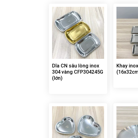
Dĩa CN sâu lòng inox
Khay ino
304 vàng CFP304245G
(16x32c
(lớn)