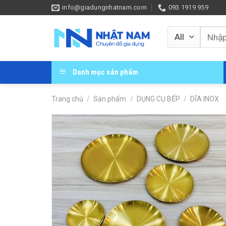
Skip
info@giadungnhatnam.com
093 1919 959
to
content
Tìm
kiếm:
Danh mục sản phẩm
Trang chủ
/
Sản phẩm
/
DỤNG CỤ BẾP
/
DĨA INOX