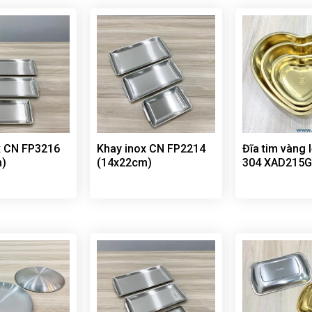
x CN FP3216
Khay inox CN FP2214
Đĩa tim vàng 
m)
(14x22cm)
304 XAD215