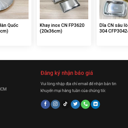
 Hàn Quốc
Khay inox CN FP3620
Dĩa CN sâu lò
0cm)
(20x36cm)
304 CFP30424
Đăng ký nhận báo giá
Vui lòng nhập địa chỉ email để nhận bản tin
 HCM
khuyến mại hàng tuần của chúng tôi: