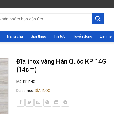
Trang chủ
Giới thiệu
Tin tức
Tuyển dụng
Liên hệ
Đĩa inox vàng Hàn Quốc KPI14G
(14cm)
Mã:
KPI14G
Danh mục:
DĨA INOX