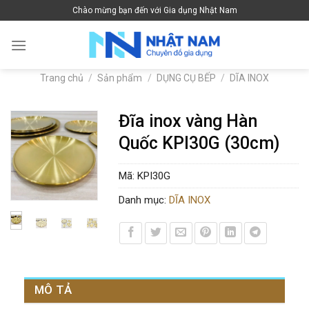
Skip
Chào mừng bạn đến với Gia dụng Nhật Nam
to
content
Trang chủ
/
Sản phẩm
/
DỤNG CỤ BẾP
/
DĨA INOX
Đĩa inox vàng Hàn
Quốc KPI30G (30cm)
Mã:
KPI30G
Danh mục:
DĨA INOX
MÔ TẢ