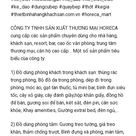
#ke_dao #dungcubep #quaybep #thớt #kegia
#thietbinhahangkhachsan.com.vn #horeca_mart
CÔNG TY TNHH SẢN XUẤT THƯƠNG MẠI HORECA​
cung cấp các sản phẩm chuyên dùng cho nhà hàng,
khách sạn, resort, bar, cao ốc văn phòng, trung tâm
thương mại, căn hộ cao cấp… Một số sản phẩm tiêu
biểu cùa công ty:
1) Đồ dùng phòng khách trong khách sạn: thùng rác
trong phòng, Bộ đồ da trong phòng, dép đi trong
phòng, móc áo, gạt tàn thuốc, tủ mini bar, bình đun siêu
tốc, cây xỏ giày, cây đánh giầy,hộp khăn giấy, đồng hồ
để bàn, gương soi để bàn, két sắt, đèn pin, cân sức
khỏe, Khay amenities, Giường extral bed, đèn ngủ,…
2) Đồ dùng phòng tắm: Gương treo tường, giá treo
khăn, thảm chống trượt, Bình đựng xà phòng, màn tắm,