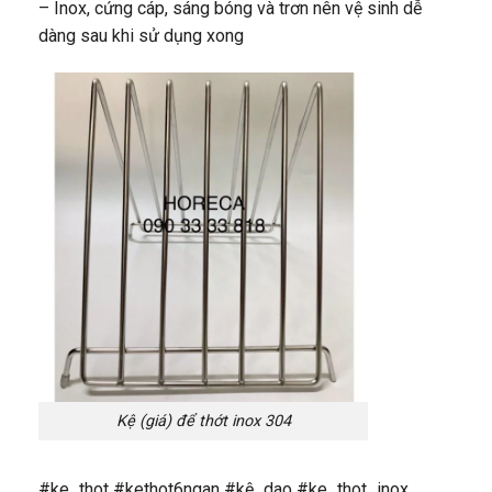
– Inox, cứng cáp, sáng bóng và trơn nên vệ sinh dễ
dàng sau khi sử dụng xong
Kệ (giá) để thớt inox 304
#ke_thot #kethot6ngan #kệ_dao #ke_thot_inox