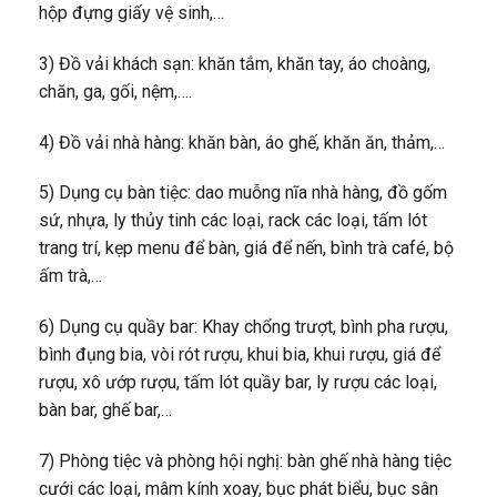
hộp đựng giấy vệ sinh,…
3) Đồ vải khách sạn: khăn tắm, khăn tay, áo choàng,
chăn, ga, gối, nệm,….
4) Đồ vải nhà hàng: khăn bàn, áo ghế, khăn ăn, thảm,…
5) Dụng cụ bàn tiệc: dao muỗng nĩa nhà hàng, đồ gốm
sứ, nhựa, ly thủy tinh các loại, rack các loại, tấm lót
trang trí, kẹp menu để bàn, giá để nến, bình trà café, bộ
ấm trà,…
6) Dụng cụ quầy bar: Khay chổng trượt, bình pha rượu,
bình đụng bia, vòi rót rượu, khui bia, khui rượu, giá để
rượu, xô ướp rượu, tấm lót quầy bar, ly rượu các loại,
bàn bar, ghế bar,…
7) Phòng tiệc và phòng hội nghị: bàn ghế nhà hàng tiệc
cưới các loại, mâm kính xoay, bục phát biểu, bục sân