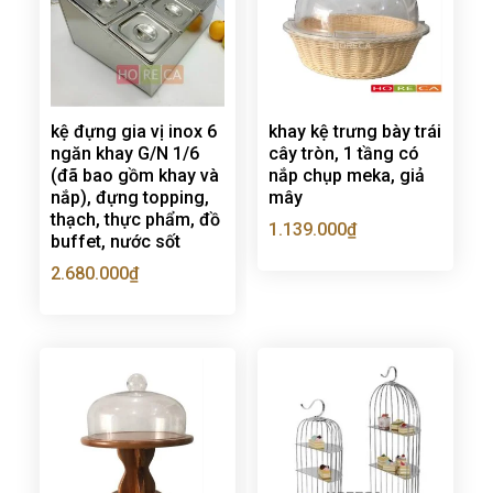
kệ đựng gia vị inox 6
khay kệ trưng bày trái
ngăn khay G/N 1/6
cây tròn, 1 tầng có
(đã bao gồm khay và
nắp chụp meka, giả
nắp), đựng topping,
mây
thạch, thực phẩm, đồ
1.139.000
₫
buffet, nước sốt
2.680.000
₫