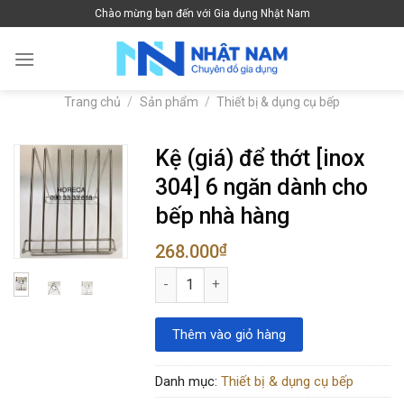
Skip
Chào mừng bạn đến với Gia dụng Nhật Nam
to
content
Trang chủ
/
Sản phẩm
/
Thiết bị & dụng cụ bếp
Kệ (giá) để thớt [inox
304] 6 ngăn dành cho
bếp nhà hàng
268.000
₫
Kệ (giá) để thớt [inox 304] 6 ngăn dành 
Thêm vào giỏ hàng
Danh mục:
Thiết bị & dụng cụ bếp