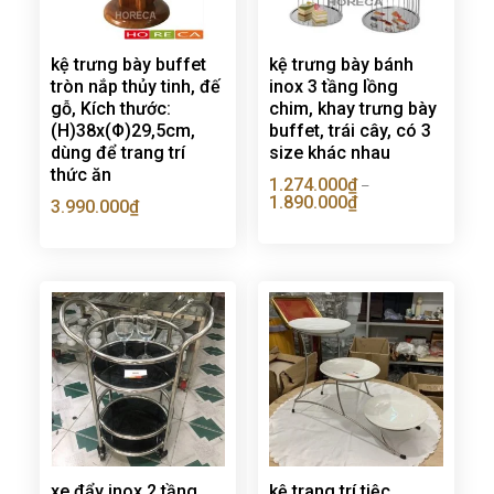
kệ trưng bày buffet
kệ trưng bày bánh
tròn nắp thủy tinh, đế
inox 3 tầng lồng
gỗ, Kích thước:
chim, khay trưng bày
(H)38x(Φ)29,5cm,
buffet, trái cây, có 3
dùng để trang trí
size khác nhau
thức ăn
1.274.000
₫
–
1.890.000
₫
3.990.000
₫
xe đẩy inox 2 tầng
kệ trang trí tiệc