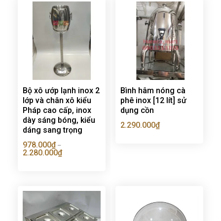
Bộ xô ướp lạnh inox 2
Bình hâm nóng cà
lớp và chân xô kiểu
phê inox [12 lít] sử
Pháp cao cấp, inox
dụng cồn
dày sáng bóng, kiểu
2.290.000
₫
dáng sang trọng
978.000
₫
–
2.280.000
₫