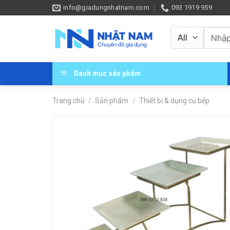
Skip
info@giadungnhatnam.com
093 1919 959
to
content
Tìm
kiếm:
Danh mục sản phẩm
Trang chủ
/
Sản phẩm
/
Thiết bị & dụng cụ bếp