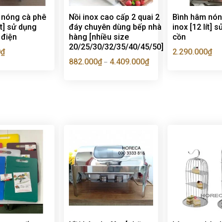
 nóng cà phê
Nồi inox cao cấp 2 quai 2
Bình hâm nón
ít] sử dụng
đáy chuyên dùng bếp nhà
inox [12 lít] 
 điện
hàng [nhiều size
cồn
20/25/30/32/35/40/45/50]
0
₫
2.290.000
₫
882.000
₫
4.409.000
₫
–