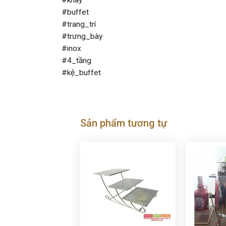
#khay
#buffet
#trang_trí
#trưng_bày
#inox
#4_tầng
#kệ_buffet
Sản phẩm tương tự