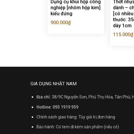
Dụng cụ khui hộp công
Thớt nhự
nghiệp [nhôm hộp kim]
dành – ch
kiểu đứng
[có nhiều
thước: 3
900.000
₫
dày 1cm
115.000
₫
GIA DỤNG NHẬT NAM
Địa chỉ:
38/9C Nguyễn Sơn, Phú Thọ Hòa, Tân Phú,
Hotline: 093 1919 959
Chính sách giao hàng: Tùy giá trị đơn hàng
Bảo hành: Có tem đi kèm sản phẩm (nếu có)