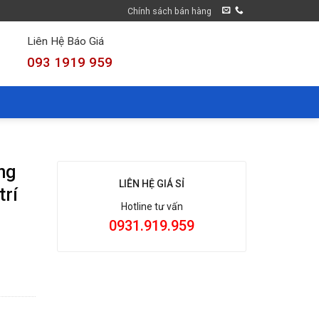
Chính sách bán hàng
Liên Hệ Báo Giá
093 1919 959
ng
LIÊN HỆ GIÁ SỈ
trí
Hotline tư vấn
0931.919.959
 bày trang trí thức ăn KB34 số lượng