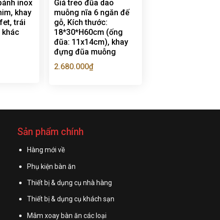
bánh inox
Giá treo đũa dao
him, khay
muỗng nĩa 6 ngăn đế
et, trái
gỗ, Kích thước:
e khác
18*30*H60cm (ống
đũa: 11x14cm), khay
đựng đũa muỗng
2.680.000
₫
Sản phẩm chính
Hàng mới về
Phụ kiện bàn ăn
Thiết bị & dụng cụ nhà hàng
Thiết bị & dụng cụ khách sạn
Mâm xoay bàn ăn các loại