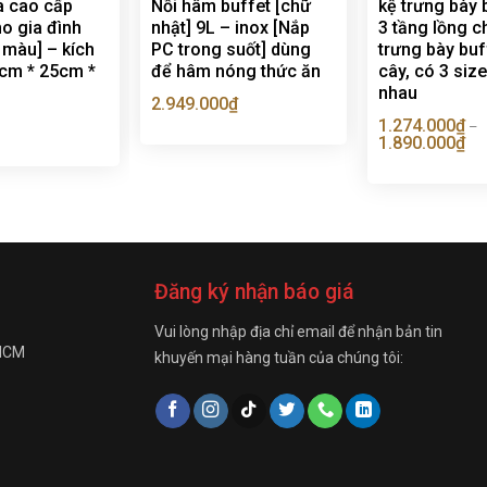
a cao cấp
Nồi hâm buffet [chữ
kệ trưng bày 
o gia đình
nhật] 9L – inox [Nắp
3 tầng lồng c
 màu] – kích
PC trong suốt] dùng
trưng bày buff
5cm * 25cm *
để hâm nóng thức ăn
cây, có 3 siz
nhau
2.949.000
₫
1.274.000
₫
–
1.890.000
₫
Đăng ký nhận báo giá
Vui lòng nhập địa chỉ email để nhận bản tin
 HCM
khuyến mại hàng tuần của chúng tôi: