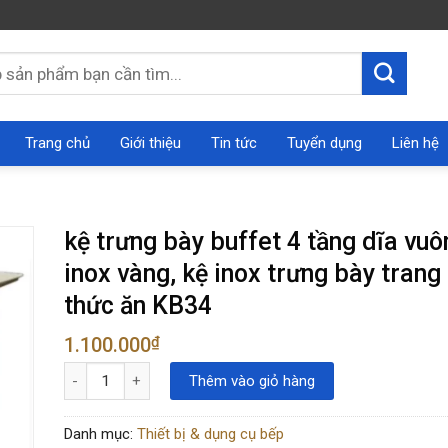
Trang chủ
Giới thiệu
Tin tức
Tuyển dụng
Liên hệ
kệ trưng bày buffet 4 tầng dĩa vuô
inox vàng, kệ inox trưng bày trang 
thức ăn KB34
1.100.000
₫
kệ trưng bày buffet 4 tầng dĩa vuông inox vàng, kệ inox trưng
Thêm vào giỏ hàng
Danh mục:
Thiết bị & dụng cụ bếp