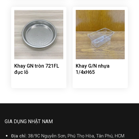
Khay GN tròn 721FL
Khay G/N nhựa
đục lỗ
1/4xH65
GIA DỤNG NHẬT NAM
Địa chỉ:
38/9C Nguyễn Sơn, Phú Thọ Hòa, Tân Phú, HCM