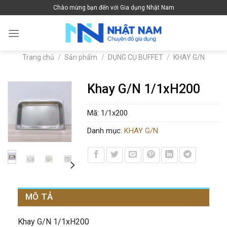
Skip
Chào mừng bạn đến với Gia dụng Nhật Nam
to
content
Trang chủ
/
Sản phẩm
/
DỤNG CỤ BUFFET
/
KHAY G/N
Khay G/N 1/1xH200
Mã:
1/1x200
Danh mục:
KHAY G/N
MÔ TẢ
Khay G/N 1/1xH200