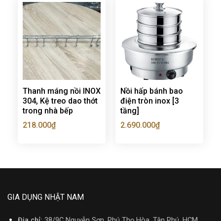
Thanh máng nồi INOX
Nồi hấp bánh bao
304, Kệ treo dao thớt
điện tròn inox [3
trong nhà bếp
tầng]
218.000
₫
2.690.000
₫
GIA DỤNG NHẬT NAM
Địa chỉ:
38/9C Nguyễn Sơn, Phú Thọ Hòa, Tân Phú, HCM