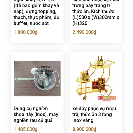
(đã bao gồm khay và
trưng bày trang trí
nắp), đựng topping,
thức ăn, Kích thước:
thạch, thực phẩm, đồ
(L)500 x (W)300mm x
buffet, nước sốt
(H)320
1.800.000
₫
2.490.000
₫
Dụng cụ nghiền
xe đẩy phục vụ rượu
khoai tây [inox], máy
trà, thức ăn 3 tầng
nghiền rau củ quả
inox vàng
1.485.000
₫
8.900.000
₫