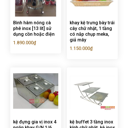
Bình hâm nóng cà
khay kệ trưng bày trái
phê inox [13 lít] sử
cây chữ nhật, 1 tầng
dụng cồn hoặc điện
có nắp chụp meka,
giả mây
1.890.000
₫
1.150.000
₫
kệ đựng gia vị inox 4
kệ buffet 3 tầng inox
ngăn khay G/N 1/6
kính chữ nhật, kệ inox