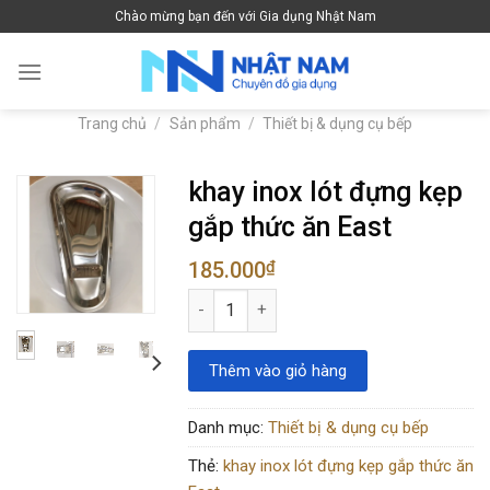
Skip
Chào mừng bạn đến với Gia dụng Nhật Nam
to
content
Trang chủ
/
Sản phẩm
/
Thiết bị & dụng cụ bếp
khay inox lót đựng kẹp
gắp thức ăn East
185.000
₫
khay inox lót đựng kẹp gắp thức ăn East 
Thêm vào giỏ hàng
Danh mục:
Thiết bị & dụng cụ bếp
Thẻ:
khay inox lót đựng kẹp gắp thức ăn