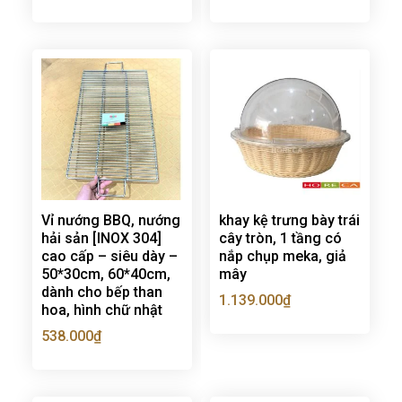
Vỉ nướng BBQ, nướng
khay kệ trưng bày trái
hải sản [INOX 304]
cây tròn, 1 tầng có
cao cấp – siêu dày –
nắp chụp meka, giả
50*30cm, 60*40cm,
mây
dành cho bếp than
1.139.000
₫
hoa, hình chữ nhật
538.000
₫