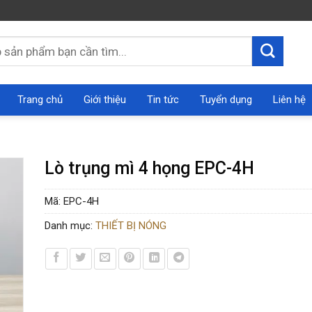
Trang chủ
Giới thiệu
Tin tức
Tuyển dụng
Liên hệ
Lò trụng mì 4 họng EPC-4H
Mã:
EPC-4H
Danh mục:
THIẾT BỊ NÓNG