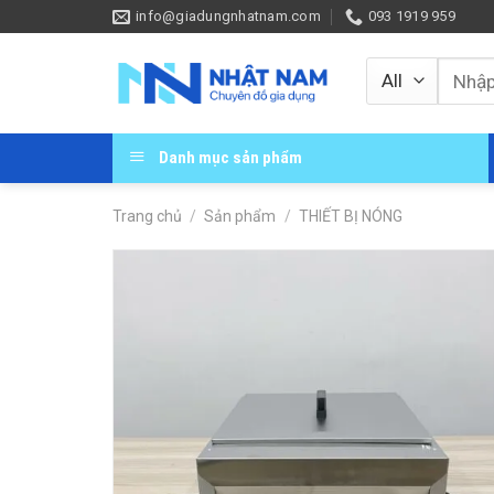
Skip
info@giadungnhatnam.com
093 1919 959
to
content
Tìm
kiếm:
Danh mục sản phẩm
Trang chủ
/
Sản phẩm
/
THIẾT BỊ NÓNG