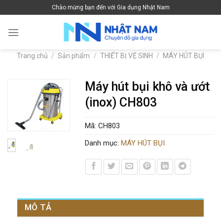
Skip
Chào mừng bạn đến với Gia dụng Nhật Nam
to
content
Trang chủ
/
Sản phẩm
/
THIẾT BỊ VỆ SINH
/
MÁY HÚT BỤI
Máy hút bụi khô và ướt
(inox) CH803
Mã:
CH803
Danh mục:
MÁY HÚT BỤI
MÔ TẢ