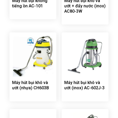
Máy hút bụi không
Máy hút bụi khô và
tiếng ồn AC-101
ướt + đẩy nước (inox)
AC80-3W
Máy hút bụi khô và
Máy hút bụi khô và
ướt (nhựa) CH603B
ướt (inox) AC-602J-3