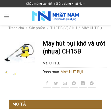
Skip
Chào mừng bạn đến với Gia dụng Nhật Nam
to
content
Trang chủ
/
Sản phẩm
/
THIẾT BỊ VỆ SINH
/
MÁY HÚT BỤI
Máy hút bụi khô và ướt
(nhựa) CH15B
Mã:
CH15B
Danh mục:
MÁY HÚT BỤI
MÔ TẢ