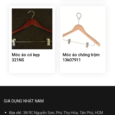
Móc áo có kẹp
Móc áo chống trộm
321NS
13k07911
GIA DỤNG NHẬT NAM
Địa chỉ:
38/9C Nguyễn Sơn, Phú Thọ Hòa, Tân Phú, HCM