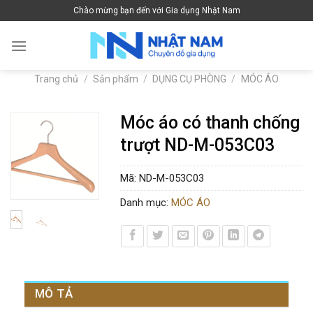
Skip
Chào mừng bạn đến với Gia dụng Nhật Nam
to
content
Trang chủ
/
Sản phẩm
/
DỤNG CỤ PHÒNG
/
MÓC ÁO
Móc áo có thanh chống
trượt ND-M-053C03
Mã:
ND-M-053C03
Danh mục:
MÓC ÁO
MÔ TẢ