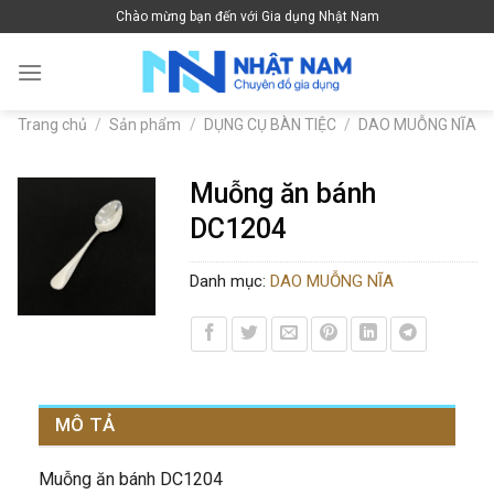
Skip
Chào mừng bạn đến với Gia dụng Nhật Nam
to
content
Trang chủ
/
Sản phẩm
/
DỤNG CỤ BÀN TIỆC
/
DAO MUỖNG NĨA
Muỗng ăn bánh
DC1204
Danh mục:
DAO MUỖNG NĨA
MÔ TẢ
Muỗng ăn bánh DC1204