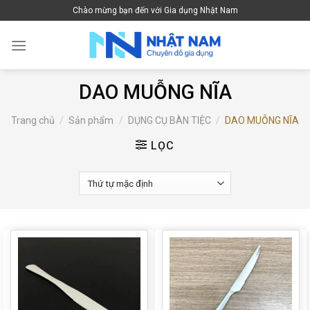
Skip
Chào mừng bạn đến với Gia dụng Nhật Nam
to
content
DAO MUỖNG NĨA
Trang chủ
/
Sản phẩm
/
DỤNG CỤ BÀN TIỆC
/
DAO MUỖNG NĨA
LỌC