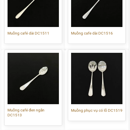
Muỗng café dài DC1511
Muỗng cafe dài DC1516
Muỗng café đen ngắn
Muỗng phục vụ có lỗ DC1519
DC1513