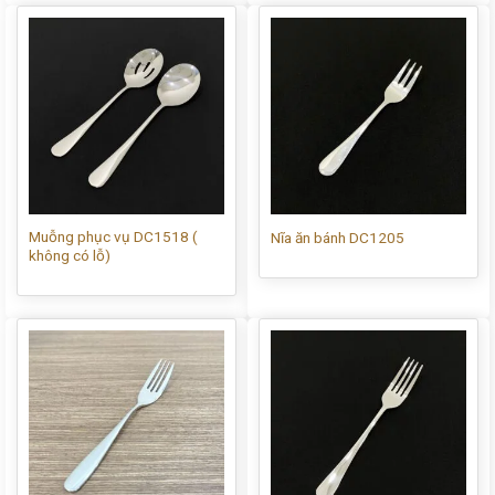
Muỗng phục vụ DC1518 (
Nĩa ăn bánh DC1205
không có lỗ)