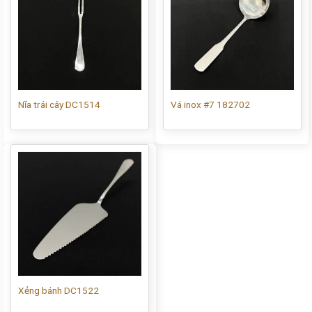
Nĩa trái cây DC1514
Vá inox #7 182702
Xẻng bánh DC1522