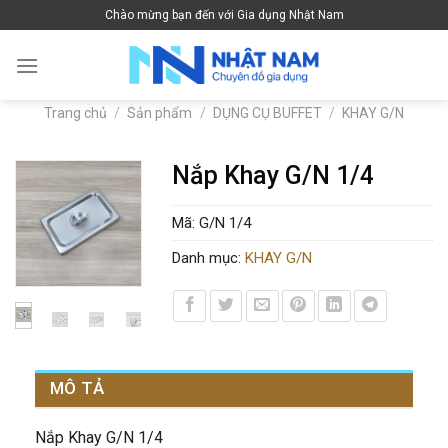
Skip
Chào mừng bạn đến với Gia dụng Nhật Nam
to
content
Trang chủ
/
Sản phẩm
/
DỤNG CỤ BUFFET
/
KHAY G/N
Nắp Khay G/N 1/4
Mã:
G/N 1/4
Danh mục:
KHAY G/N
MÔ TẢ
Nắp Khay G/N 1/4