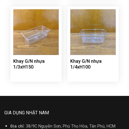
Khay G/N nhựa
Khay G/N nhựa
1/3xH150
1/4xH100
GIA DỤNG NHẬT NAM
Địa chỉ:
38/9C Nguyễn Sơn, Phú Thọ Hòa, Tân Phú, HCM