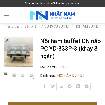
Skip
Chào mừng bạn đến với Gia dụng Nhật Nam
to
content
Trang chủ
/
Sản phẩm
/
DỤNG CỤ BUFFET
/
NỒI HÂM BUFFET
Nồi hâm buffet CN nắp
PC YD-833P-3 (khay 3
ngăn)
Mã:
PC YD-833P-3
Danh mục:
NỒI HÂM BUFFET