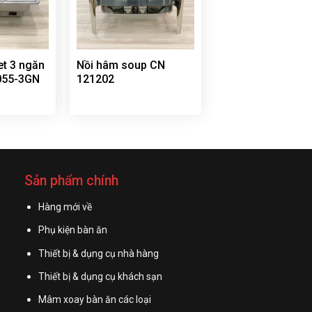
et 3 ngăn
Nồi hâm soup CN
055-3GN
121202
Sản phẩm chính
Hàng mới về
Phụ kiện bàn ăn
Thiết bị & dụng cụ nhà hàng
Thiết bị & dụng cụ khách sạn
Mâm xoay bàn ăn các loại