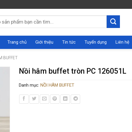
Trang chủ
Giới thiệu
Tin tức
Tuyển dụng
Liên hệ
M BUFFET
Nồi hâm buffet tròn PC 126051L
Danh mục:
NỒI HÂM BUFFET