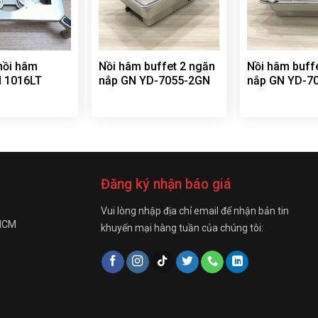
nồi hâm
Nồi hâm buffet 2 ngăn
Nồi hâm buff
N 1016LT
nắp GN YD-7055-2GN
nắp GN YD-7
Đăng ký nhận báo giá
Vui lòng nhập địa chỉ email để nhận bản tin
 HCM
khuyến mại hàng tuần của chúng tôi: