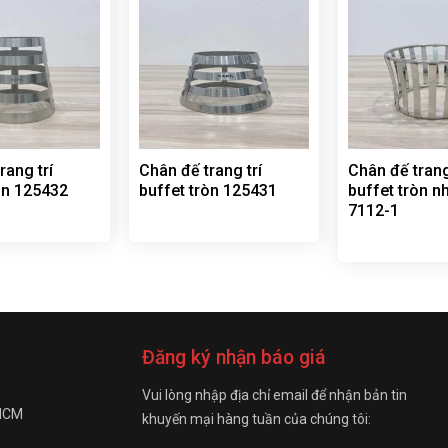
rang trí
Chân đế trang trí
Chân đế trang
òn 125432
buffet tròn 125431
buffet tròn n
7112-1
Đăng ký nhận báo giá
Vui lòng nhập địa chỉ email để nhận bản tin
 HCM
khuyến mại hàng tuần của chúng tôi: