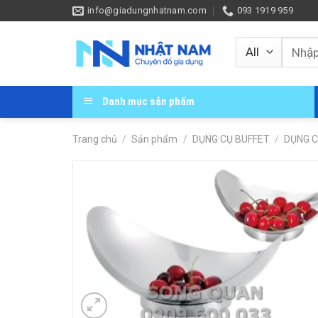
Skip
info@giadungnhatnam.com
093 1919 959
to
content
Tìm
kiếm:
Danh mục sản phẩm
Trang chủ
/
Sản phẩm
/
DỤNG CỤ BUFFET
/
DỤNG C