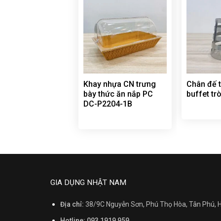
Khay nhựa CN trưng
Chân đế t
bày thức ăn nắp PC
buffet tr
DC-P2204-1B
GIA DỤNG NHẬT NAM
Địa chỉ:
38/9C Nguyễn Sơn, Phú Thọ Hòa, Tân Phú,
Hotline: 093 1919 959