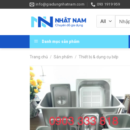
Skip
info@giadungnhatnam.com
093 1919 959
to
content
Tìm
kiếm:
Danh mục sản phẩm
Trang chủ
/
Sản phẩm
/
Thiết bị & dụng cụ bếp