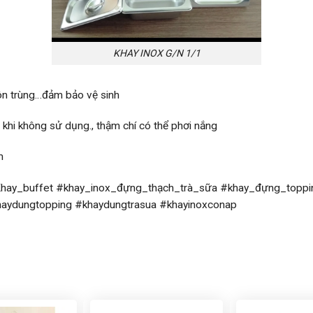
KHAY INOX G/N 1/1
côn trùng…đảm bảo vệ sinh
khi không sử dụng., thậm chí có thể phơi nắng
m
Khay_buffet #khay_inox_đựng_thạch_trà_sữa #khay_đựng_toppi
aydungtopping #khaydungtrasua #khayinoxconap