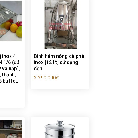
ị inox 4
Bình hâm nóng cà phê
N 1/6 (đã
inox [12 lít] sử dụng
 và nắp),
cồn
 thạch,
2.290.000
₫
 buffet,