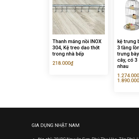
Thanh máng nồi INOX
kệ trưng 
304, Kệ treo dao thớt
3 tầng lồ
trong nhà bếp
trưng bày 
cây, có 3
218.000
₫
nhau
1.274.00
1.890.00
GIA DỤNG NHẬT NAM