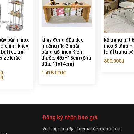
bày bánh inox
khay đựng đũa dao
kệ trang trí t
ng chim, khay
muỗng nĩa 3 ngăn
inox 3 tầng –
buffet, trái
bằng gỗ, inox Kích
[giá] trưng b
 size khác
thước: 45xH18cm (ống
800.000
₫
đũa: 11x14cm)
0
₫
1.418.000
₫
–
0
₫
Đăng ký nhận báo giá
Vui lòng nhập địa chỉ email để nhận bản tin