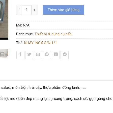
KHAY INOX G/N 1/1 (L530 * W327mm) đựng thạch topping trà
Thêm vào giỏ hàng
Mã:
N/A
Danh mục:
Thiết bị & dụng cụ bếp
Thẻ:
KHAY INOX G/N 1/1
 salad, món trộn, trái cây, thực phẩm đông lạnh, ……
t liệu inox bền đẹp mang lại sự sang trọng, sạch sẽ, gọn gàng cho