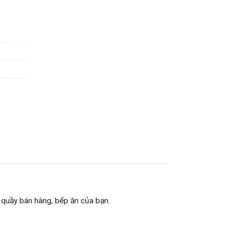
 sữa, thức ăn inox cao cấp, cao 25/40/65/100/150/200mm số lượng
 quầy bán hàng, bếp ăn của bạn.