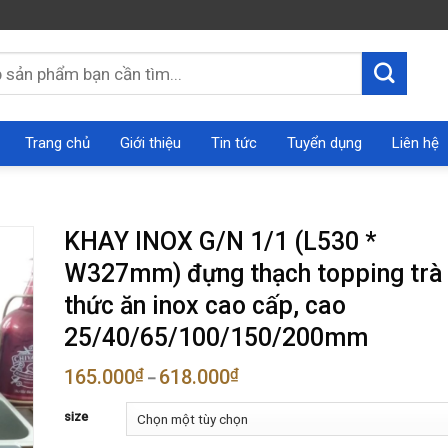
Trang chủ
Giới thiệu
Tin tức
Tuyển dụng
Liên hệ
KHAY INOX G/N 1/1 (L530 *
W327mm) đựng thạch topping trà 
thức ăn inox cao cấp, cao
25/40/65/100/150/200mm
165.000
₫
618.000
₫
–
size