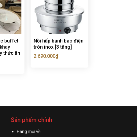
iệc buffet
Nồi hấp bánh bao điện
 khay
tròn inox [3 tầng]
ày thức ăn
2.690.000
₫
Sản phẩm chính
Hàng mới về