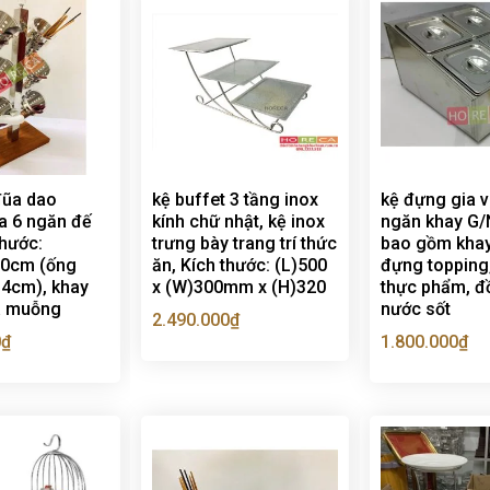
đũa dao
kệ buffet 3 tầng inox
kệ đựng gia v
a 6 ngăn đế
kính chữ nhật, kệ inox
ngăn khay G/
thước:
trưng bày trang trí thức
bao gồm khay
0cm (ống
ăn, Kích thước: (L)500
đựng topping,
14cm), khay
x (W)300mm x (H)320
thực phẩm, đồ
a muỗng
nước sốt
2.490.000
₫
0
₫
1.800.000
₫