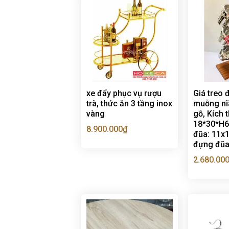
xe đẩy phục vụ rượu
Giá treo 
trà, thức ăn 3 tầng inox
muỗng nĩ
vàng
gỗ, Kích 
18*30*H6
8.900.000
₫
đũa: 11x
đựng đũ
2.680.00