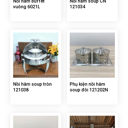
Nồi hâm buffet
Nồi hâm soup CN
vuông 6021L
121034
Nồi hâm soup tròn
Phụ kiện nồi hâm
121038
soup đôi 121202N