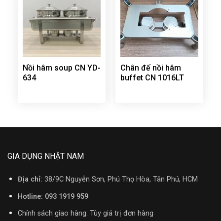
Nồi hâm soup CN YD-
Chân đế nồi hâm
634
buffet CN 1016LT
GIA DỤNG NHẬT NAM
Địa chỉ:
38/9C Nguyễn Sơn, Phú Thọ Hòa, Tân Phú, HCM
Hotline: 093 1919 959
Chính sách giao hàng: Tùy giá trị đơn hàng