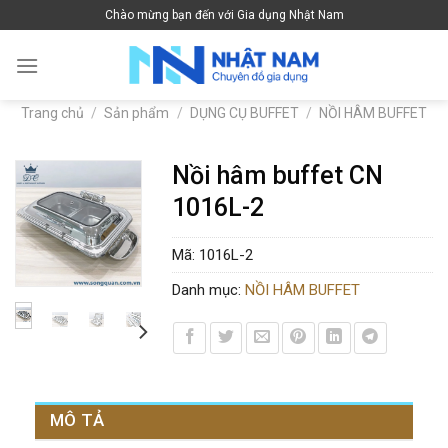
Skip
Chào mừng bạn đến với Gia dụng Nhật Nam
to
content
Trang chủ
/
Sản phẩm
/
DỤNG CỤ BUFFET
/
NỒI HÂM BUFFET
Nồi hâm buffet CN
1016L-2
Mã:
1016L-2
Danh mục:
NỒI HÂM BUFFET
MÔ TẢ