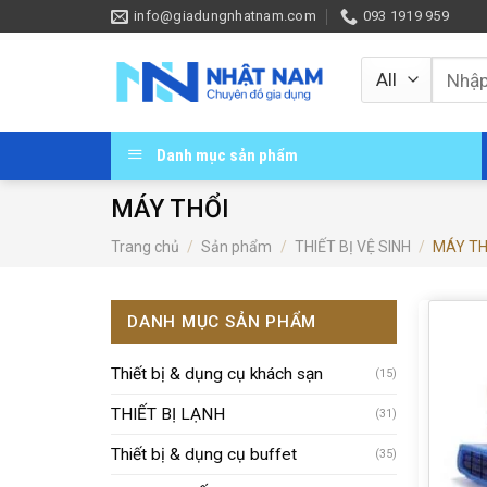
Skip
info@giadungnhatnam.com
093 1919 959
to
content
Tìm
kiếm:
Danh mục sản phẩm
MÁY THỔI
Trang chủ
/
Sản phẩm
/
THIẾT BỊ VỆ SINH
/
MÁY TH
DANH MỤC SẢN PHẨM
Thiết bị & dụng cụ khách sạn
(15)
THIẾT BỊ LẠNH
(31)
Thiết bị & dụng cụ buffet
(35)