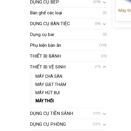
DỤNG CỤ BẾP
(578)
Máy th
Bàn ghế các loại
(3)
DỤNG CỤ BÀN TIỆC
(36)
Dụng cụ bar
(5)
Phụ kiện bàn ăn
(120)
THIẾT BỊ BÁNH
(25)
THIẾT BỊ VỆ SINH
(17)
MÁY CHÀ SÀN
MÁY GIẶT THẢM
MÁY HÚT BỤI
MÁY THỔI
DỤNG CỤ TIỀN SẢNH
(131)
DỤNG CỤ PHÒNG
(131)