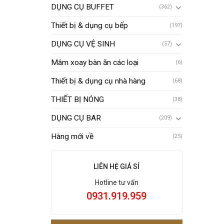
DỤNG CỤ BUFFET
(362)
Thiết bị & dụng cụ bếp
(197)
DỤNG CỤ VỆ SINH
(57)
Mâm xoay bàn ăn các loại
(6)
Thiết bị & dụng cụ nhà hàng
(68)
THIẾT BỊ NÓNG
(38)
DỤNG CỤ BAR
(209)
Hàng mới về
(25)
LIÊN HỆ GIÁ SỈ
Hotline tư vấn
0931.919.959