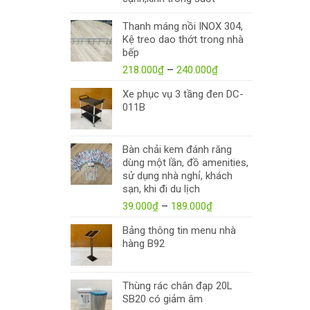
Thanh máng nồi INOX 304,
Kệ treo dao thớt trong nhà
bếp
218.000
₫
–
240.000
₫
Xe phục vụ 3 tầng đen DC-
011B
Bàn chải kem đánh răng
dùng một lần, đồ amenities,
sử dụng nhà nghỉ, khách
sạn, khi đi du lịch
39.000
₫
–
189.000
₫
Bảng thông tin menu nhà
hàng B92
Thùng rác chân đạp 20L
SB20 có giảm âm