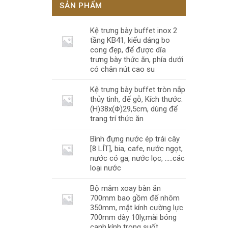
SẢN PHẨM
Kệ trưng bày buffet inox 2
tầng KB41, kiểu dáng bo
cong đẹp, để được dĩa
trưng bày thức ăn, phía dưới
có chân nút cao su
Kệ trưng bày buffet tròn nắp
thủy tinh, đế gỗ, Kích thước:
(H)38x(Φ)29,5cm, dùng để
trang trí thức ăn
Bình đựng nước ép trái cây
[8 LÍT], bia, cafe, nước ngọt,
nước có ga, nước lọc, .....các
loại nước
Bộ mâm xoay bàn ăn
700mm bao gồm đế nhôm
350mm, mặt kính cường lực
700mm dày 10ly,mài bóng
cạnh,kính trong suốt