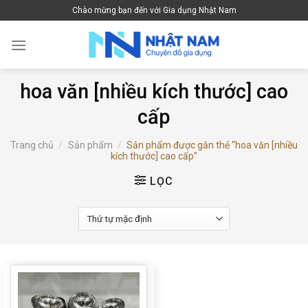
Skip
Chào mừng bạn đến với Gia dụng Nhật Nam
to
content
hoa văn [nhiều kích thước] cao
cấp
Trang chủ
/
Sản phẩm
/
Sản phẩm được gắn thẻ “hoa văn [nhiều
kích thước] cao cấp”
LỌC