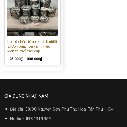
bộ 10 chén, tô inox cách nhiệt
2 lớp xoắn, hoa văn [nhiều
kích thước] cao cấp
125.000
₫
–
338.000
₫
GIA DỤNG NHẬT NAM
Địa chỉ:
38/9C Nguyễn Sơn, Phú Thọ Hòa, Tân Phú, HCM
Hotline: 093 1919 959