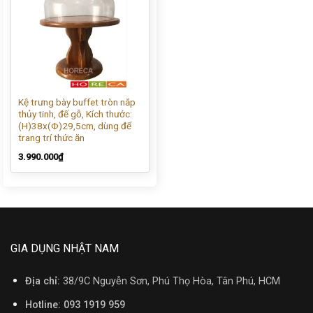
Kệ trưng bày buffet tròn nắp
thủy tinh, đế gỗ, Kích thước:
(H)38x(Φ)29,5cm, dùng để
trang trí thức ăn
3.990.000
₫
GIA DỤNG NHẬT NAM
Địa chỉ:
38/9C Nguyễn Sơn, Phú Thọ Hòa, Tân Phú, HCM
Hotline: 093 1919 959