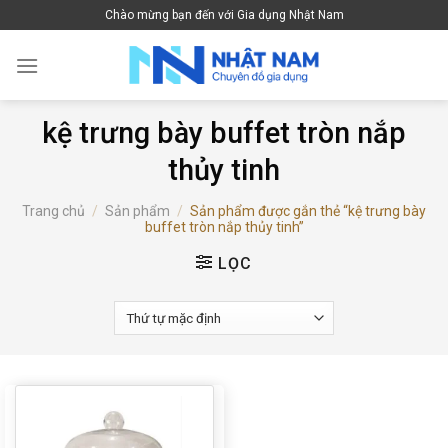
Skip
Chào mừng bạn đến với Gia dụng Nhật Nam
to
content
kệ trưng bày buffet tròn nắp
thủy tinh
Trang chủ
/
Sản phẩm
/
Sản phẩm được gắn thẻ “kệ trưng bày
buffet tròn nắp thủy tinh”
LỌC