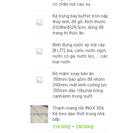
có chân nút cao su
Kệ trưng bày buffet tròn nắp
thủy tinh, đế gỗ, Kích thước:
(H)38x(Φ)29,5cm, dùng để
trang trí thức ăn
Bình đựng nước ép trái cây
[8 LÍT], bia, cafe, nước ngọt,
nước có ga, nước lọc, .....các
loại nước
Bộ mâm xoay bàn ăn
700mm bao gồm đế nhôm
350mm, mặt kính cường lực
700mm dày 10ly,mài bóng
cạnh,kính trong suốt
Thanh máng nồi INOX 304,
Kệ treo dao thớt trong nhà
bếp
218.000
₫
–
240.000
₫