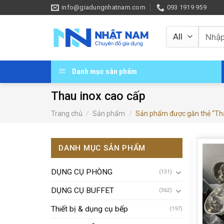
Skip
info@giadungnhatnam.com
093 1919 959
to
content
Tìm
kiếm:
Danh mục sản phẩm
Thau inox cao cấp
Trang chủ
/
Sản phẩm
/
Sản phẩm được gắn thẻ “Tha
DANH MỤC SẢN PHẨM
DỤNG CỤ PHÒNG
(131)
DỤNG CỤ BUFFET
(362)
Thiết bị & dụng cụ bếp
(197)