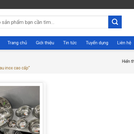
Trang chủ
Giới thiệu
Tin tức
Tuyển dụng
Liên hệ
Hiển t
u inox cao cấp”