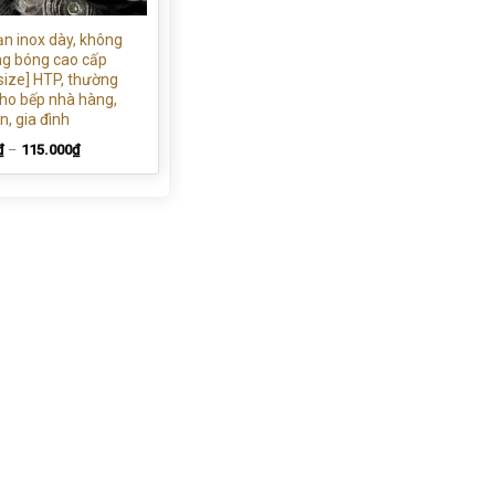
ạn inox dày, không
áng bóng cao cấp
 size] HTP, thường
ho bếp nhà hàng,
n, gia đình
₫
–
115.000
₫