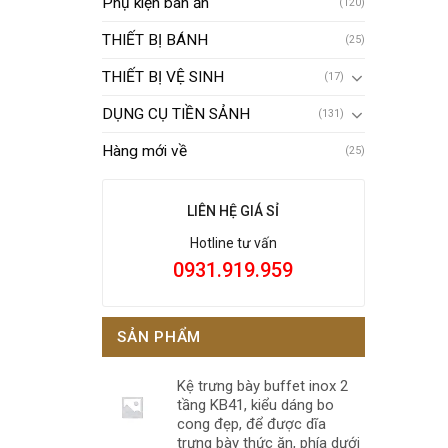
Phụ kiện bàn ăn
(120)
THIẾT BỊ BÁNH
(25)
THIẾT BỊ VỆ SINH
(17)
DỤNG CỤ TIỀN SẢNH
(131)
Hàng mới về
(25)
LIÊN HỆ GIÁ SỈ
Hotline tư vấn
0931.919.959
SẢN PHẨM
Kệ trưng bày buffet inox 2
tầng KB41, kiểu dáng bo
cong đẹp, để được dĩa
trưng bày thức ăn, phía dưới